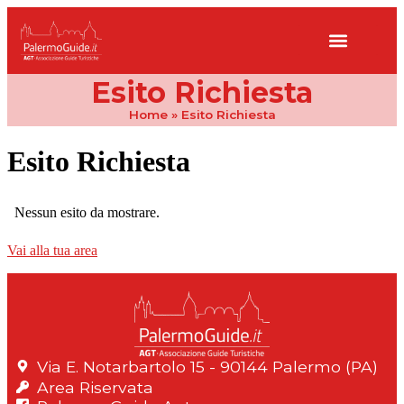
Esito Richiesta
Home
»
Esito Richiesta
Esito Richiesta
Nessun esito da mostrare.
Vai alla tua area
Via E. Notarbartolo 15 - 90144 Palermo (PA)
Area Riservata