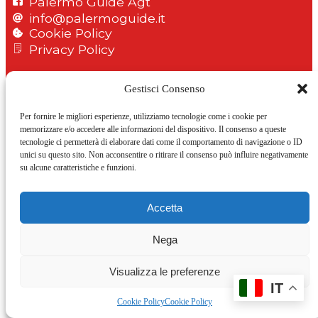
Palermo Guide Agt
info@palermoguide.it
Cookie Policy
Privacy Policy
© Copyright 2026 AGT Associazione Guide
Gestisci Consenso
Turistiche Palermo C.F. 97081090827
Per fornire le migliori esperienze, utilizziamo tecnologie come i cookie per
memorizzare e/o accedere alle informazioni del dispositivo. Il consenso a queste
tecnologie ci permetterà di elaborare dati come il comportamento di navigazione o ID
unici su questo sito. Non acconsentire o ritirare il consenso può influire negativamente
su alcune caratteristiche e funzioni.
Accetta
Nega
Visualizza le preferenze
IT
Cookie Policy
Cookie Policy