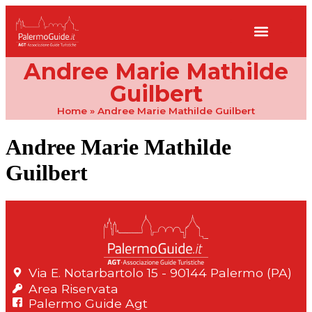
Andree Marie Mathilde
Guilbert
Home
»
Andree Marie Mathilde Guilbert
Andree Marie Mathilde
Guilbert
Via E. Notarbartolo 15 - 90144 Palermo (PA)
Area Riservata
Palermo Guide Agt