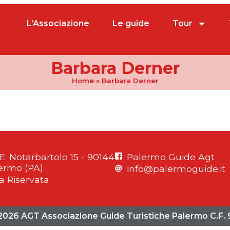
L’Associazione
Le guide
Tour
Barbara Derner
Home
»
Barbara Derner
 E. Notarbartolo 15 - 90144
Palermo Guide Agt
ermo (PA)
info@palermoguide.it
a Riservata
2026 AGT Associazione Guide Turistiche Palermo C.F