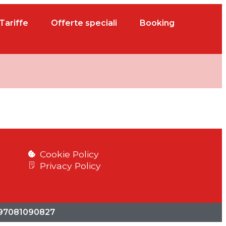
Tariffe
Offerte speciali
Booking
Cookie Policy
Privacy Policy
. 97081090827