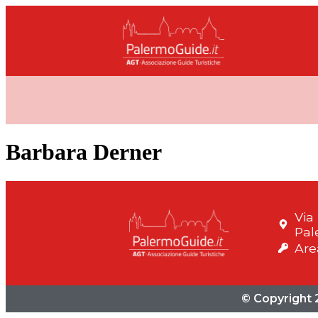
Barbara Derner
Via
Pal
Are
© Copyright 