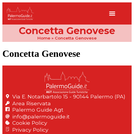
Concetta Genovese
Home
»
Concetta Genovese
Concetta Genovese
Via E. Notarbartolo 15 - 90144 Palermo (PA)
Area Riservata
Palermo Guide Agt
info@palermoguide.it
Cookie Policy
Privacy Policy