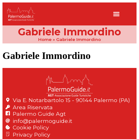
Gabriele Immordino
Home
»
Gabriele Immordino
Gabriele Immordino
Via E. Notarbartolo 15 - 90144 Palermo (PA)
Area Riservata
Palermo Guide Agt
info@palermoguide.it
Cookie Policy
Privacy Policy