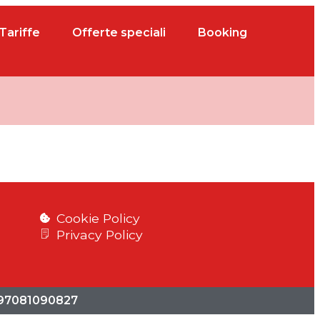
Tariffe
Offerte speciali
Booking
Cookie Policy
Privacy Policy
. 97081090827