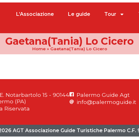
L’Associazione
Le guide
Tour
Gaetana(Tania) Lo Cicero
Home
»
Gaetana(Tania) Lo Cicero
 E. Notarbartolo 15 - 90144
Palermo Guide Agt
ermo (PA)
info@palermoguide.it
a Riservata
2026 AGT Associazione Guide Turistiche Palermo C.F