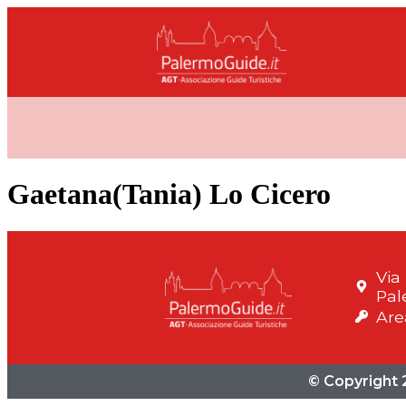
Gaetana(Tania) Lo Cicero
Via
Pal
Are
© Copyright 