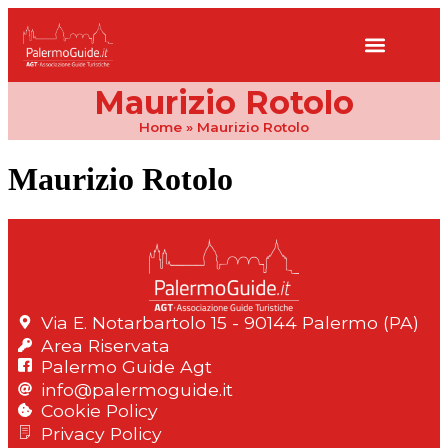
Maurizio Rotolo
Home
»
Maurizio Rotolo
Maurizio Rotolo
Via E. Notarbartolo 15 - 90144 Palermo (PA)
Area Riservata
Palermo Guide Agt
info@palermoguide.it
Cookie Policy
Privacy Policy