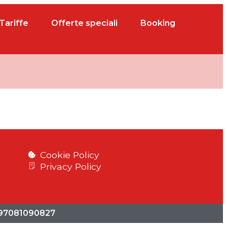
Tariffe
Offerte speciali
Booking
Cookie Policy
Privacy Policy
. 97081090827