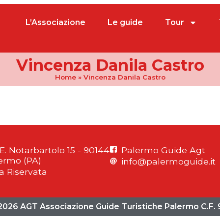
L’Associazione
Le guide
Tour
Vincenza Danila Castro
Home
»
Vincenza Danila Castro
 E. Notarbartolo 15 - 90144
Palermo Guide Agt
ermo (PA)
info@palermoguide.it
a Riservata
2026 AGT Associazione Guide Turistiche Palermo C.F