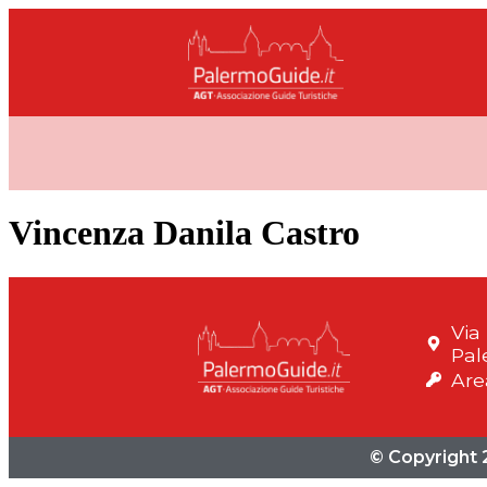
Vincenza Danila Castro
Via
Pal
Are
© Copyright 