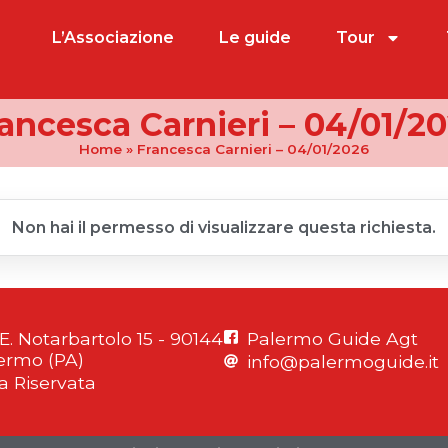
L’Associazione
Le guide
Tour
ancesca Carnieri – 04/01/2
Home
»
Francesca Carnieri – 04/01/2026
Non hai il permesso di visualizzare questa richiesta.
 E. Notarbartolo 15 - 90144
Palermo Guide Agt
ermo (PA)
info@palermoguide.it
a Riservata