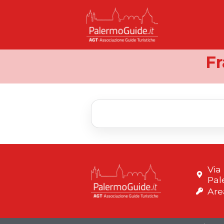
Fr
Via
Pal
Are