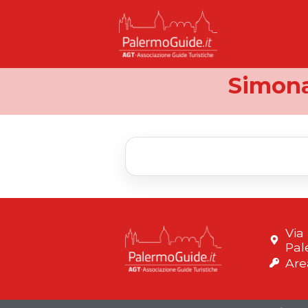
Simona
Via
Pal
Are