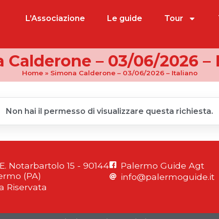
L’Associazione
Le guide
Tour
 Calderone – 03/06/2026 – I
Home
»
Simona Calderone – 03/06/2026 – Italiano
Non hai il permesso di visualizzare questa richiesta.
 E. Notarbartolo 15 - 90144
Palermo Guide Agt
ermo (PA)
info@palermoguide.it
a Riservata