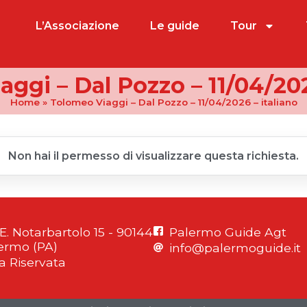
L’Associazione
Le guide
Tour
ggi – Dal Pozzo – 11/04/202
Home
»
Tolomeo Viaggi – Dal Pozzo – 11/04/2026 – italiano
Non hai il permesso di visualizzare questa richiesta.
 E. Notarbartolo 15 - 90144
Palermo Guide Agt
ermo (PA)
info@palermoguide.it
a Riservata