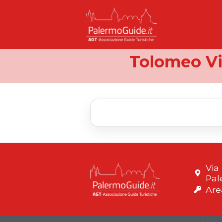
Tolomeo Via
Via
Pal
Are